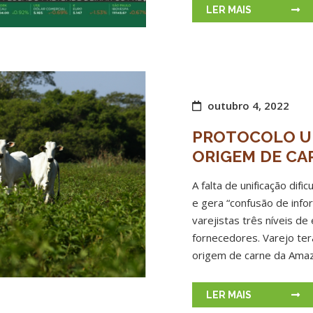
LER MAIS
outubro 4, 2022
PROTOCOLO UN
ORIGEM DE CA
A falta de unificação dif
e gera “confusão de inf
varejistas três níveis de
fornecedores. Varejo terá
origem de carne da Ama
LER MAIS