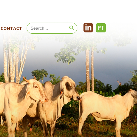
Search Button
Search
PT
CONTACT
for: